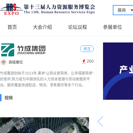
展商
首页
大会介绍
论坛议程
参展单位
关注
260
高级展位
竹成集团创始于2013年,秉承“让商业更简单、让幸福更简单”
的使命,努力成为中国领先的人力资本管理与劳动者服务平
台。服务覆盖快递配送、物流、零售餐饮等多个行业。
视频