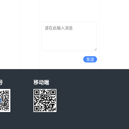
发送
号
移动端